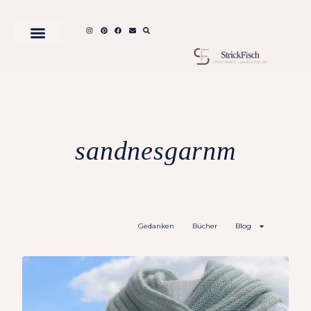
sandnesgarnm
Gedanken
Bücher
Blog