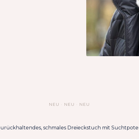
NEU · NEU · NEU
zurückhaltendes, schmales Dreieckstuch mit Suchtpoten