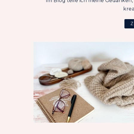
Im Blog teile ich meine Gedanken,
krea
Z