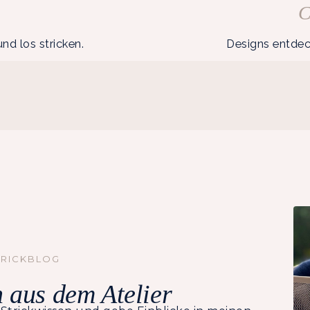
C
nd los stricken.
Designs entdeck
TRICKBLOG
 aus dem Atelier