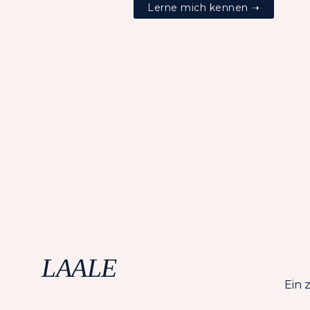
Lerne mich kennen ➝
LAALE
Ein 