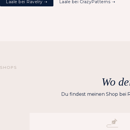
Laale bei Ravelry ➝
Laale bei CrazyPatterns ➝
SHOPS
Wo dei
Du findest meinen Shop bei R