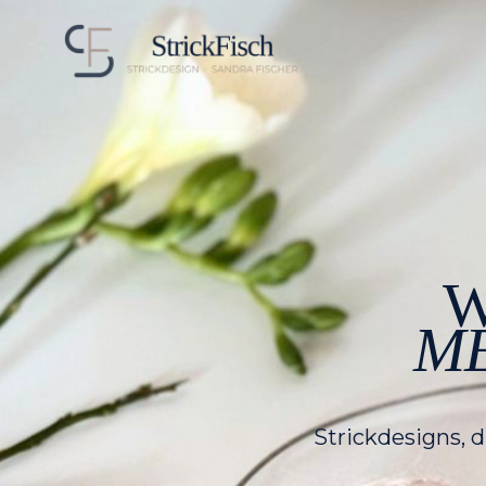
W
ME
Strickdesigns, 