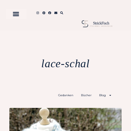
lace-schal
Gedanken
Bücher
Blog