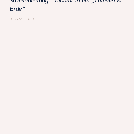
Strickanleitung – Mohair Schal „Himmel &
Erde“
16. April 2019