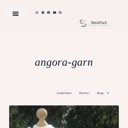
angora-garn
Gedanken
Bücher
Blog