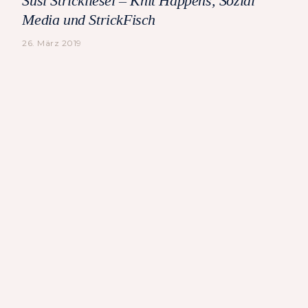
Susi Strickliesel – Knit Happens, Sozial
Media und StrickFisch
26. März 2019