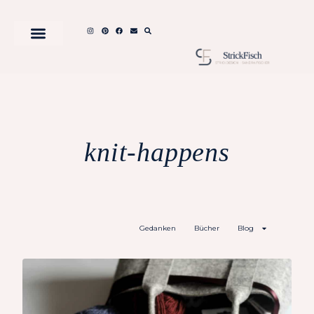
knit-happens
Gedanken
Bücher
Blog