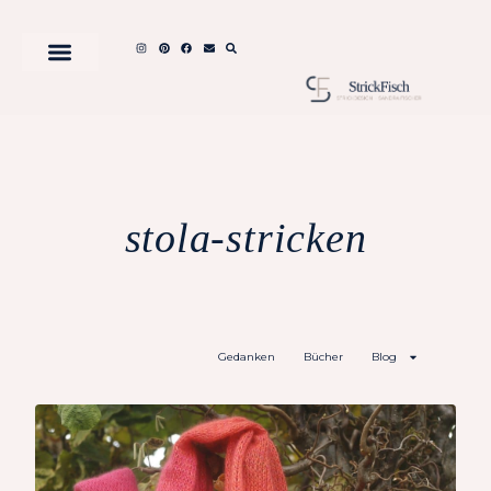
stola-stricken
Gedanken
Bücher
Blog