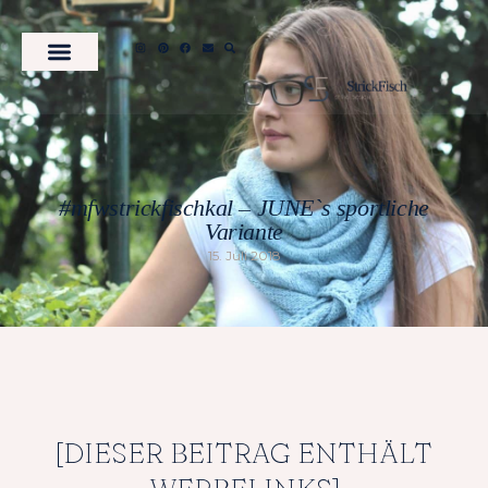
#mfwstrickfischkal – JUNE`s sportliche
Variante
15. Juli 2018
[DIESER BEITRAG ENTHÄLT