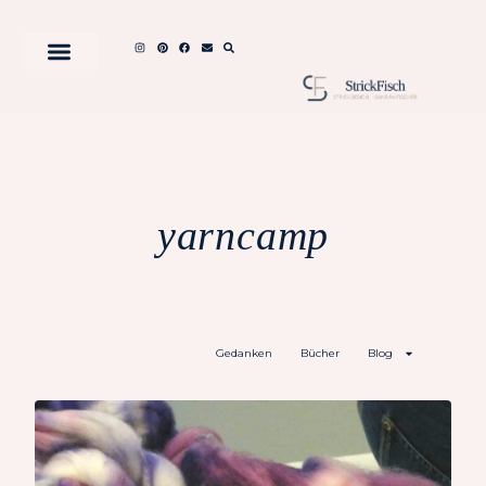
yarncamp
Gedanken
Bücher
Blog