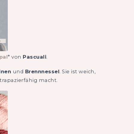
pal
* von
Pascuali
.
einen
und
Brennnessel
. Sie ist weich,
strapazierfähig macht.