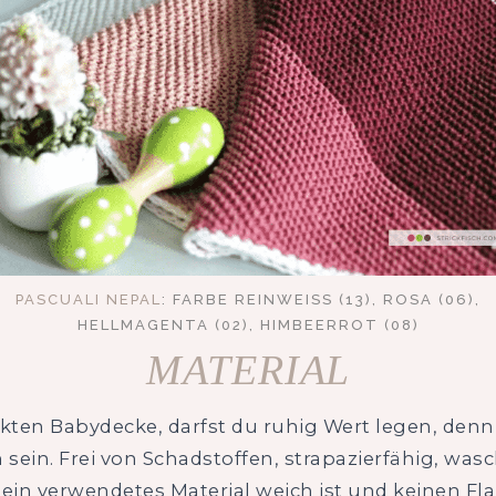
PASCUALI NEPAL
: FARBE REINWEISS (13), ROSA (06), H
ELLMAGENTA (02), HIMBEERROT (08)
MATERIAL
ckten Babydecke, darfst du ruhig Wert legen, denn
h sein. Frei von Schadstoffen, strapazierfähig, w
dein verwendetes Material weich ist und keinen Fla