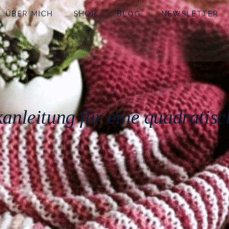
ÜBER MICH
SHOP
BLOG
NEWSLETTER
kanleitung für eine quadratis