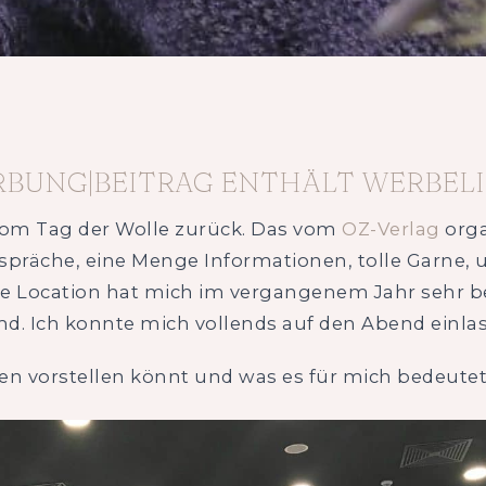
RBUNG|BEITRAG ENTHÄLT WERBELI
vom Tag der Wolle zurück. Das vom
OZ-Verlag
orga
räche, eine Menge Informationen, tolle Garne, un
. Die Location hat mich im vergangenem Jahr sehr 
md. Ich konnte mich vollends auf den Abend einla
en vorstellen könnt und was es für mich bedeutet 